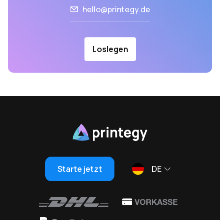
hello@printegy.de
Loslegen
Starte jetzt
DE