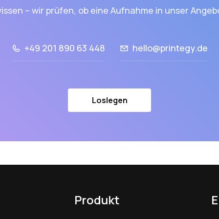
issen – wir prüfen, ob eine Aufnahme in unser Angebo
+49 201 890 63 448
hello@printegy.de
Loslegen
Produkt
E