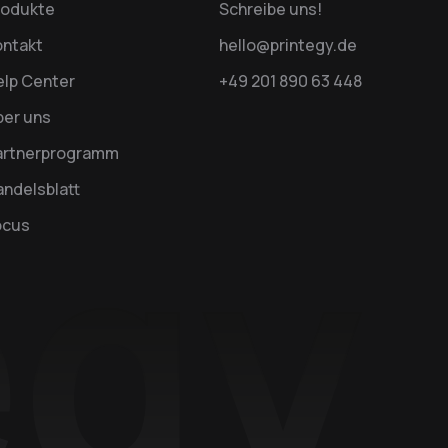
rodukte
Schreibe uns!
ontakt
hello@printegy.de
elp Center
+49 201 890 63 448
ber uns
artnerprogramm
ndelsblatt
ocus