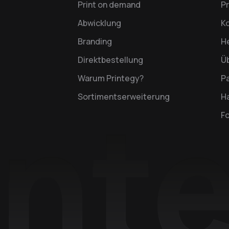
Print on demand
P
Abwicklung
K
Branding
H
Direktbestellung
Ü
Warum Printegy?
P
Sortimentserweiterung
Ha
F