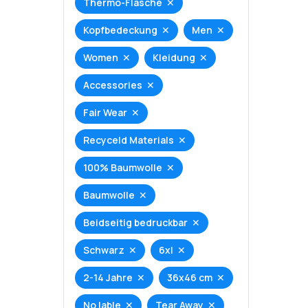
Thermo-Flasche
Kopfbedeckung
Men
Women
Kleidung
Accessories
Fair Wear
Recyceld Materials
100% Baumwolle
Baumwolle
Beidseitig bedruckbar
Schwarz
6xl
2-14 Jahre
36x46 cm
No lable
Tear Away