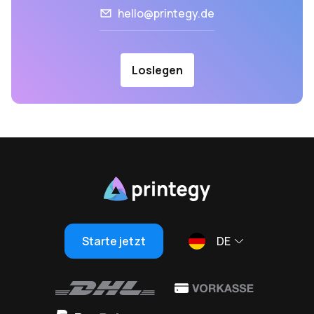
hello@printegy.de
Loslegen
Starte jetzt
DE