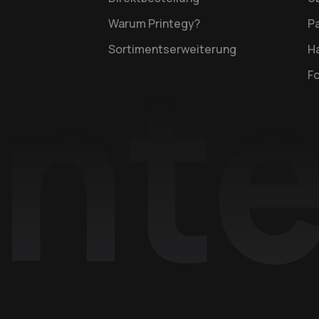
Warum Printegy?
P
Sortimentserweiterung
Ha
F