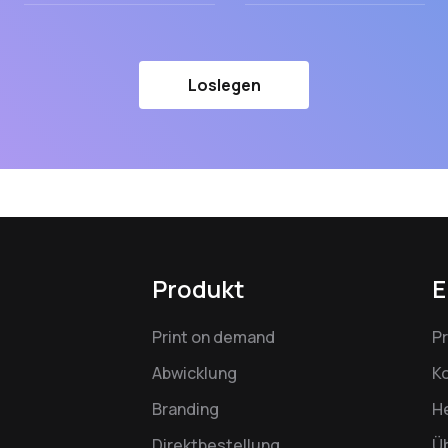
Loslegen
Produkt
E
Print on demand
P
Abwicklung
K
Branding
H
Direktbestellung
Ü