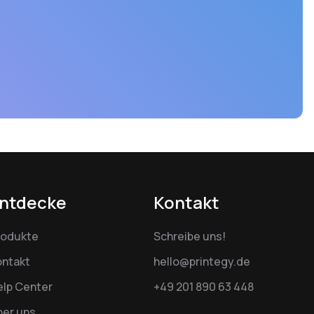
ntdecke
Kontakt
rodukte
Schreibe uns!
ontakt
hello@printegy.de
elp Center
+49 201 890 63 448
ber uns