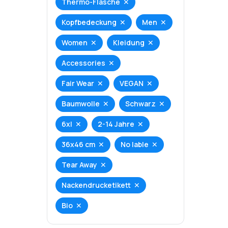
Thermo-Flasche
Kopfbedeckung
Men
Women
Kleidung
Accessories
Fair Wear
VEGAN
Baumwolle
Schwarz
6xl
2-14 Jahre
36x46 cm
No lable
Tear Away
Nackendrucketikett
Bio