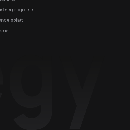
artnerprogramm
ndelsblatt
ocus