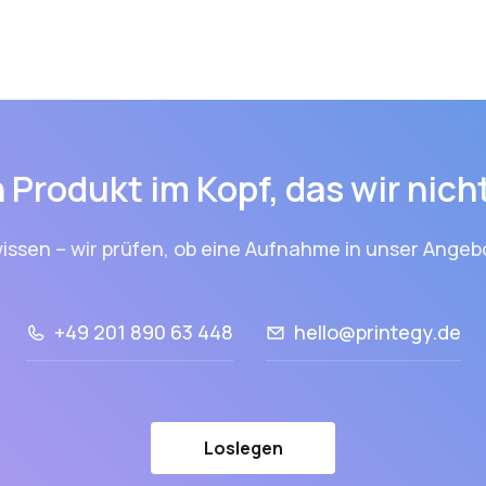
 Produkt im Kopf, das wir nic
issen – wir prüfen, ob eine Aufnahme in unser Angebo
+49 201 890 63 448
hello@printegy.de
Loslegen