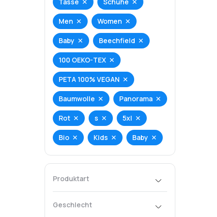
Tasse
Schuhe
Men
Women
Baby
Beechfield
100 OEKO-TEX
PETA 100% VEGAN
Baumwolle
Panorama
Rot
s
5xl
Bio
Kids
Baby
Produktart
T-Shirt
Hoodie
Geschlecht
Tank-Top
Bag