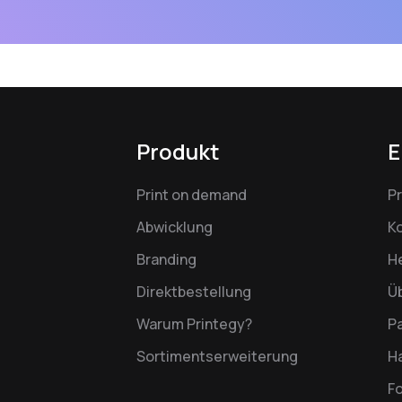
Produkt
E
Print on demand
P
Abwicklung
K
Branding
H
Direktbestellung
Ü
Warum Printegy?
P
Sortimentserweiterung
Ha
F