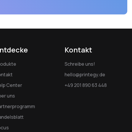
ntdecke
Kontakt
rodukte
Schreibe uns!
ontakt
hello@printegy.de
elp Center
+49 201 890 63 448
ber uns
artnerprogramm
ndelsblatt
ocus