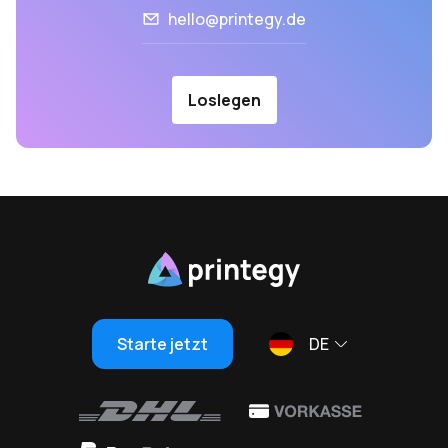
hello@printegy.de
Loslegen
Starte jetzt
DE