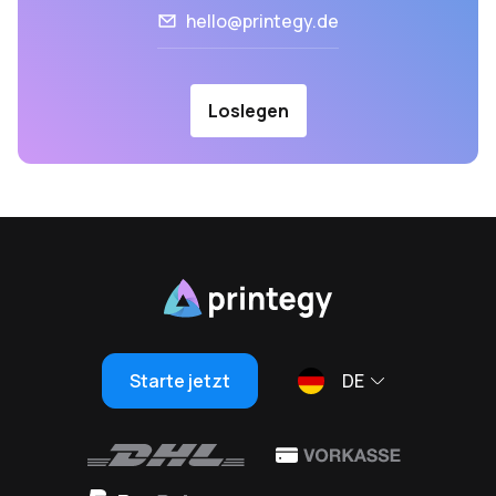
hello@printegy.de
Loslegen
Starte jetzt
DE