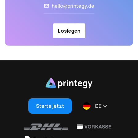
hello@printegy.de
Loslegen
Starte jetzt
DE