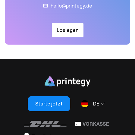
hello@printegy.de
Loslegen
Starte jetzt
DE