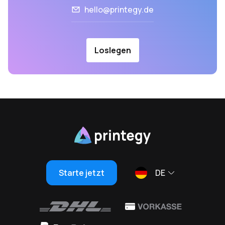
hello@printegy.de
Loslegen
Starte jetzt
DE