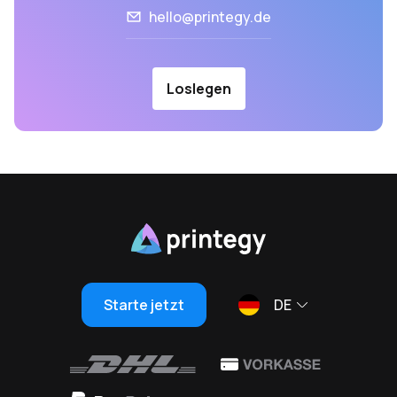
hello@printegy.de
Loslegen
Starte jetzt
DE