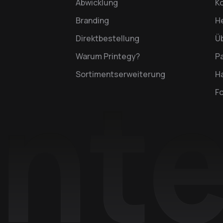
Abwicklung
K
Branding
H
Direktbestellung
Ü
Warum Printegy?
P
Sortimentserweiterung
Ha
F