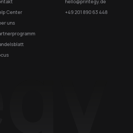
ontakt
hello@printegy.de
elp Center
+49 201 890 63 448
ber uns
artnerprogramm
ndelsblatt
ocus