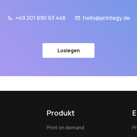
+49 201 890 63 448
hello@printegy.de
Loslegen
Produkt
E
Print on demand
P