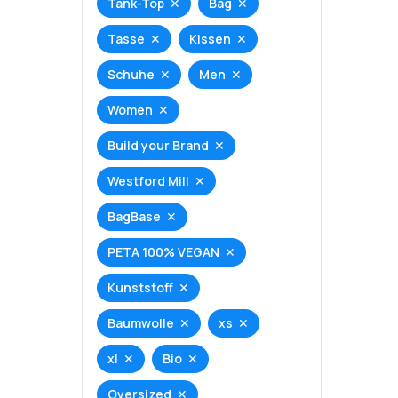
Tank-Top
Bag
Tasse
Kissen
Schuhe
Men
Women
Build your Brand
Westford Mill
BagBase
PETA 100% VEGAN
Kunststoff
Baumwolle
xs
xl
Bio
Oversized