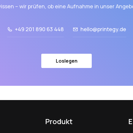
issen – wir prüfen, ob eine Aufnahme in unser Angebo
+49 201 890 63 448
hello@printegy.de
Loslegen
Produkt
E