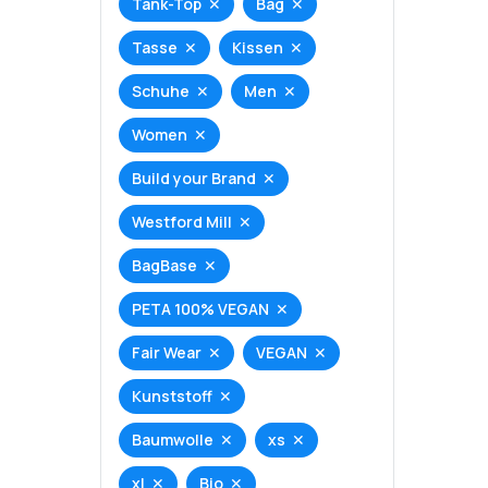
Tank-Top
Bag
Tasse
Kissen
Schuhe
Men
Women
Build your Brand
Westford Mill
BagBase
PETA 100% VEGAN
Fair Wear
VEGAN
Kunststoff
Baumwolle
xs
xl
Bio