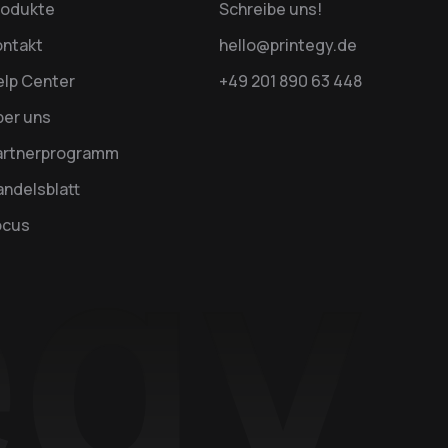
rodukte
Schreibe uns!
ontakt
hello@printegy.de
elp Center
+49 201 890 63 448
ber uns
artnerprogramm
ndelsblatt
ocus