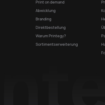
Print on demand
P
Abwicklung
K
Branding
H
Direktbestellung
Ü
Warum Printegy?
P
Sortimentserweiterung
Ha
F