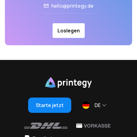
hello@printegy.de
Loslegen
Starte jetzt
DE