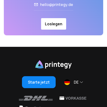
hello@printegy.de
Loslegen
Starte jetzt
DE