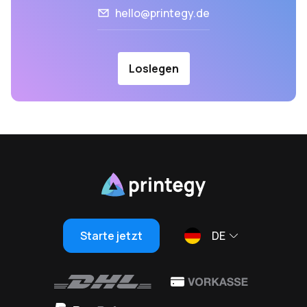
hello@printegy.de
Loslegen
Starte jetzt
DE