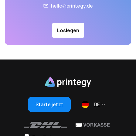
hello@printegy.de
Loslegen
Starte jetzt
DE