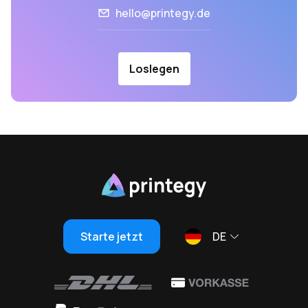
hello@printegy.de
Loslegen
Starte jetzt
DE