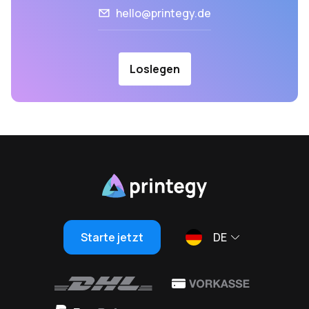
hello@printegy.de
Loslegen
Starte jetzt
DE