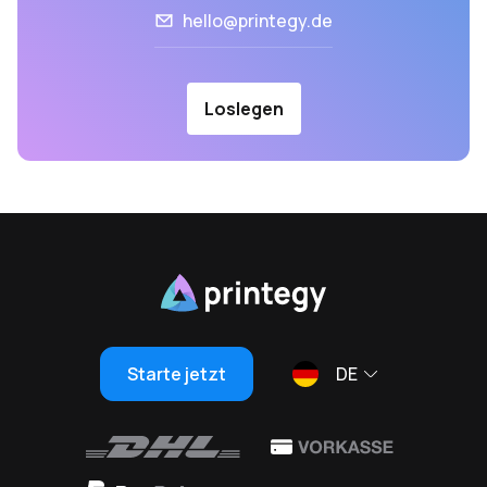
hello@printegy.de
Loslegen
Starte jetzt
DE