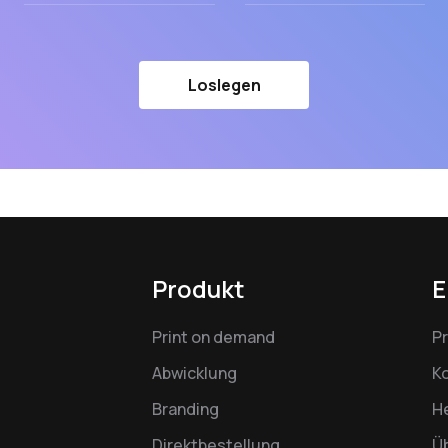
Loslegen
Produkt
E
Print on demand
P
Abwicklung
K
Branding
H
Direktbestellung
Ü