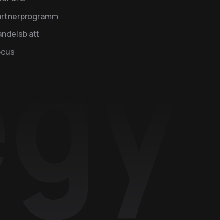
artnerprogramm
ndelsblatt
ocus