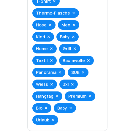
T-Shirt
Thermo-Flasche
Hose
Men
Kind
Baby
Home
Grill
Textil
Baumwolle
Panorama
SUB
Weiss
3xl
Hangtag
Premium
Bio
Baby
Urlaub