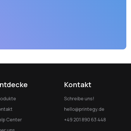
ntdecke
Kontakt
rodukte
Schreibe uns!
ontakt
hello@printegy.de
elp Center
+49 201 890 63 448
ber uns