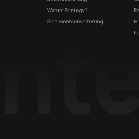
Warum Printegy?
P
Sortimentserweiterung
Ha
F