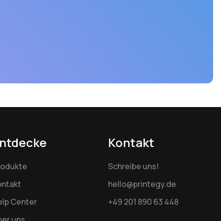
ntdecke
Kontakt
rodukte
Schreibe uns!
ontakt
hello@printegy.de
elp Center
+49 201 890 63 448
ber uns