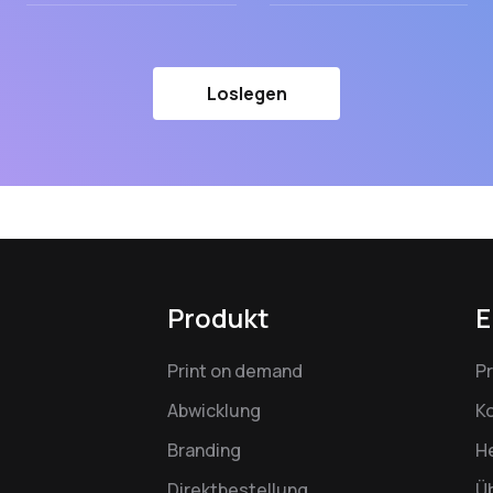
Loslegen
Produkt
E
Print on demand
P
Abwicklung
K
Branding
H
Direktbestellung
Ü