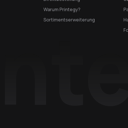
Warum Printegy?
P
Sortimentserweiterung
Ha
F