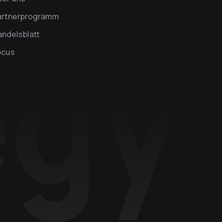
artnerprogramm
ndelsblatt
ocus