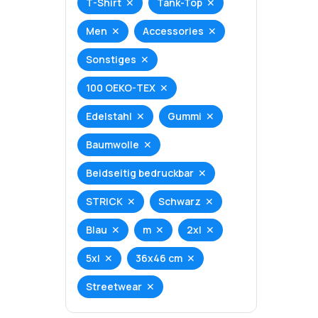
T-Shirt
Tank-Top
Men
Accessories
Sonstiges
100 OEKO-TEX
Edelstahl
Gummi
Baumwolle
Beidseitig bedruckbar
STRICK
Schwarz
Blau
m
2xl
5xl
36x46 cm
Streetwear