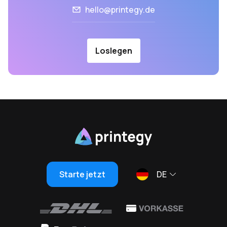
hello@printegy.de
Loslegen
Starte jetzt
DE