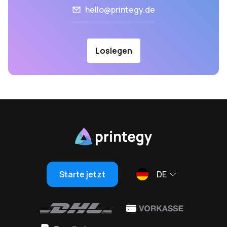
hello@printegy.de
Loslegen
Starte jetzt
DE