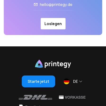
hello@printegy.de
Loslegen
Starte jetzt
DE