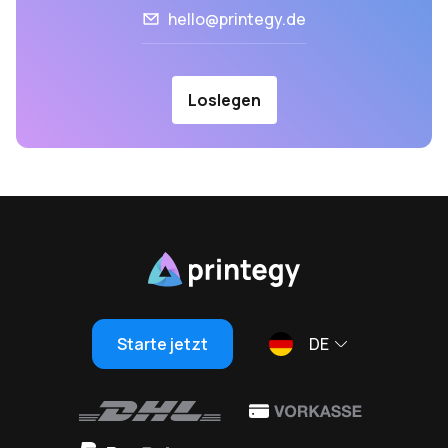
hello@printegy.de
Loslegen
Starte jetzt
DE