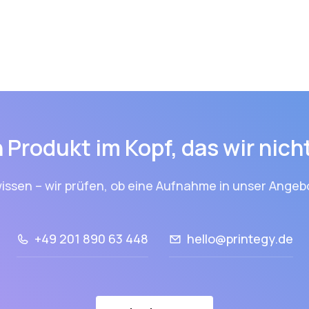
 Produkt im Kopf, das wir nic
issen – wir prüfen, ob eine Aufnahme in unser Angebo
+49 201 890 63 448
hello@printegy.de