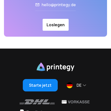
hello@printegy.de
Loslegen
Starte jetzt
DE