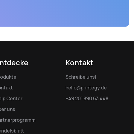
ntdecke
Kontakt
rodukte
Schreibe uns!
ontakt
hello@printegy.de
elp Center
+49 201 890 63 448
ber uns
artnerprogramm
ndelsblatt