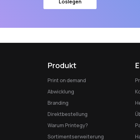
Loslegen
Produkt
E
Print on demand
P
Abwicklung
K
Branding
H
Direktbestellung
Ü
Warum Printegy?
P
Sortimentserweiterung
Ha