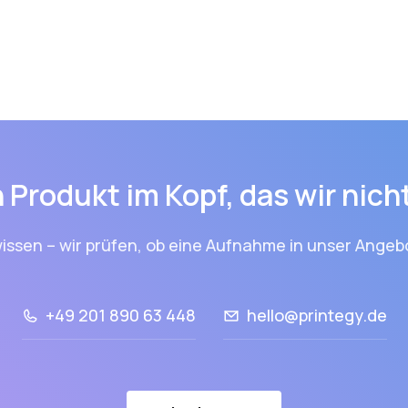
 Produkt im Kopf, das wir nic
issen – wir prüfen, ob eine Aufnahme in unser Angebo
+49 201 890 63 448
hello@printegy.de