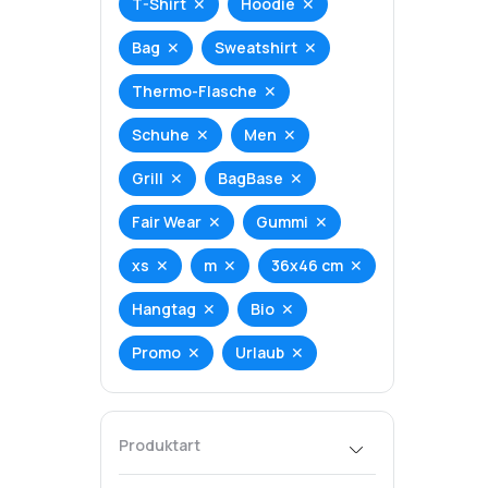
T-Shirt
Hoodie
Bag
Sweatshirt
Thermo-Flasche
Schuhe
Men
Grill
BagBase
Fair Wear
Gummi
xs
m
36x46 cm
Hangtag
Bio
Promo
Urlaub
Produktart
T-Shirt
Hoodie