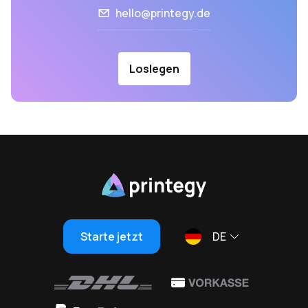
hello@printegy.de
Loslegen
Starte jetzt
DE