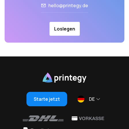
hello@printegy.de
Loslegen
Starte jetzt
DE