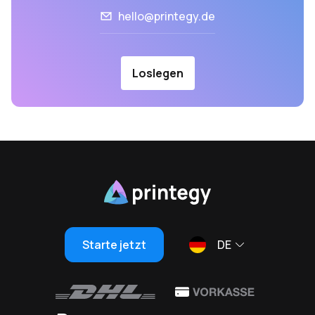
hello@printegy.de
Loslegen
Starte jetzt
DE