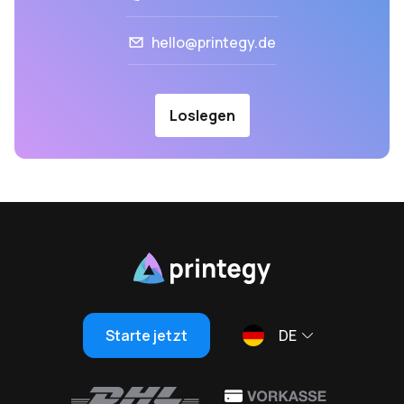
hello@printegy.de
Loslegen
Starte jetzt
DE