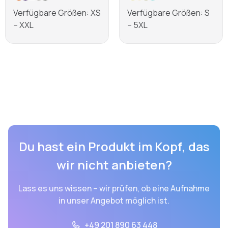
Verfügbare Größen: XS
Verfügbare Größen: S
– XXL
– 5XL
Mehr erfahren
Mehr erfahren
Du hast ein Produkt im Kopf, das
wir nicht anbieten?
Lass es uns wissen – wir prüfen, ob eine Aufnahme
in unser Angebot möglich ist.
+49 201 890 63 448