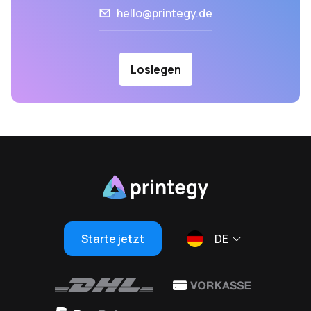
hello@printegy.de
Loslegen
Starte jetzt
DE