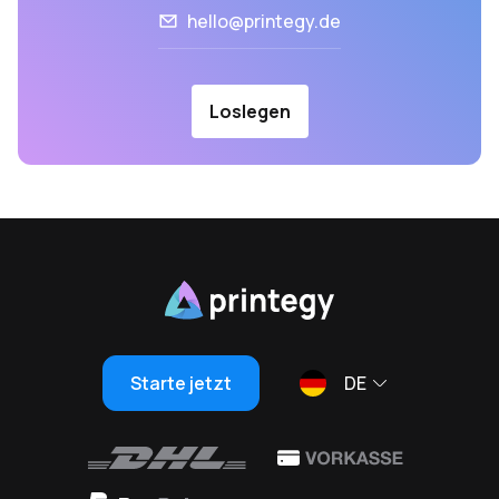
hello@printegy.de
Loslegen
Starte jetzt
DE