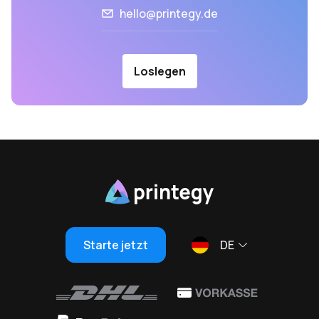
hello@printegy.de
Loslegen
Starte jetzt
DE