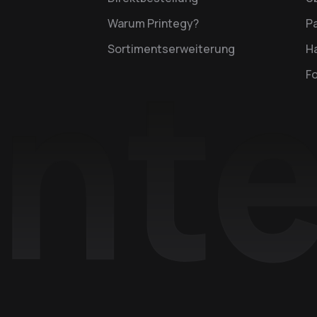
Warum Printegy?
P
Sortimentserweiterung
Ha
F