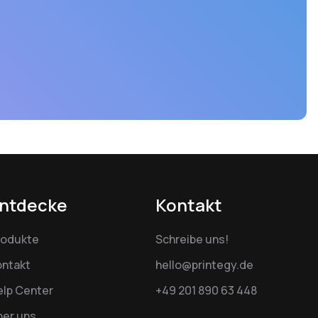
ntdecke
Kontakt
rodukte
Schreibe uns!
ontakt
hello@printegy.de
elp Center
+49 201 890 63 448
ber uns