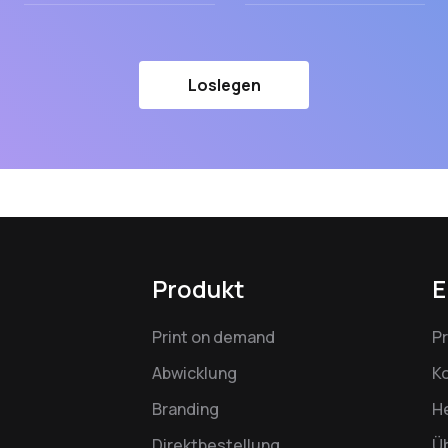
Loslegen
Produkt
E
Print on demand
P
Abwicklung
K
Branding
H
Direktbestellung
Ü