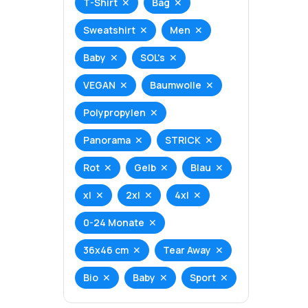
T-Shirt
Bag
Sweatshirt
Men
Baby
SOL's
VEGAN
Baumwolle
Polypropylen
Panorama
STRICK
Rot
Gelb
Blau
xl
2xl
4xl
0-24 Monate
36x46 cm
Tear Away
Bio
Baby
Sport