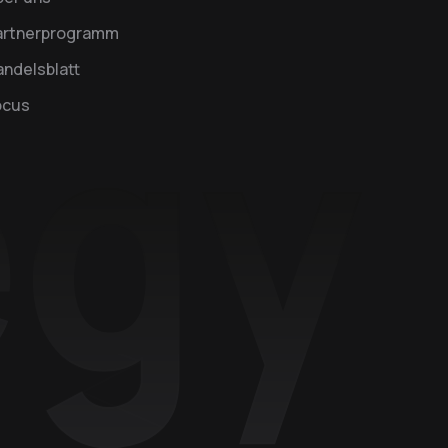
artnerprogramm
ndelsblatt
ocus