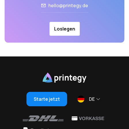
hello@printegy.de
Loslegen
Starte jetzt
DE