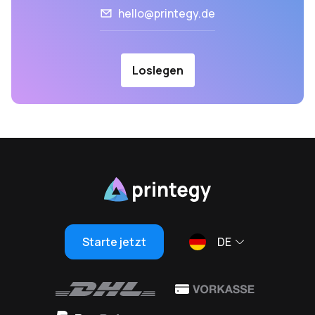
hello@printegy.de
Loslegen
Starte jetzt
DE