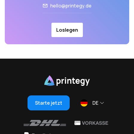
hello@printegy.de
Loslegen
Starte jetzt
DE