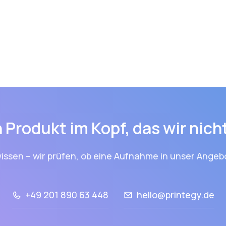
 Produkt im Kopf, das wir nic
issen – wir prüfen, ob eine Aufnahme in unser Angebo
+49 201 890 63 448
hello@printegy.de