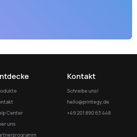
ntdecke
Kontakt
rodukte
Schreibe uns!
ontakt
hello@printegy.de
elp Center
+49 201 890 63 448
ber uns
artnerprogramm