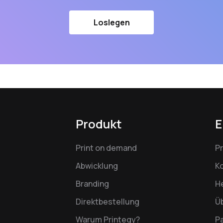
Loslegen
Produkt
E
Print on demand
P
Abwicklung
K
Branding
H
Direktbestellung
Ü
Warum Printegy?
P