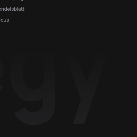
ndelsblatt
ocus