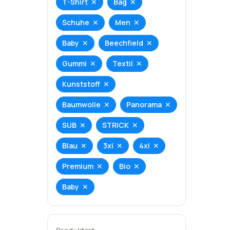
T-Shirt
Bag
Schuhe
Men
Baby
Beechfield
Gummi
Textil
Kunststoff
Baumwolle
Panorama
SUB
STRICK
Blau
3xl
4xl
Premium
Bio
Baby