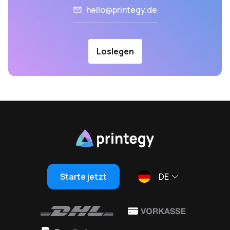
hello@printegy.de
Loslegen
Starte jetzt
DE