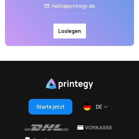
hello@printegy.de
Loslegen
Starte jetzt
DE