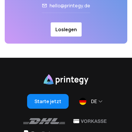
hello@printegy.de
Loslegen
Starte jetzt
DE