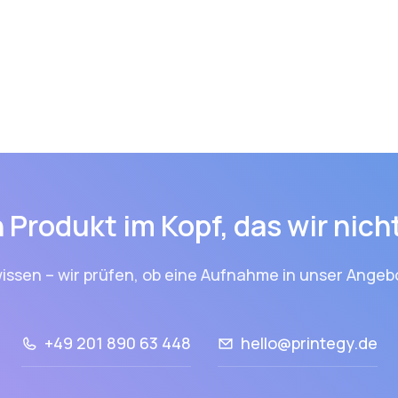
 Produkt im Kopf, das wir nic
issen – wir prüfen, ob eine Aufnahme in unser Angebo
+49 201 890 63 448
hello@printegy.de