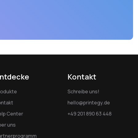
ntdecke
Kontakt
rodukte
Schreibe uns!
ontakt
hello@printegy.de
elp Center
+49 201 890 63 448
ber uns
artnerprogramm