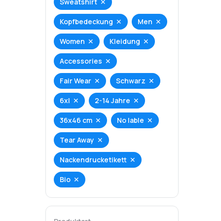
Sweatshirt
Kopfbedeckung
Men
Women
Kleidung
Accessories
Fair Wear
Schwarz
6xl
2-14 Jahre
36x46 cm
No lable
Tear Away
Nackendrucketikett
Bio