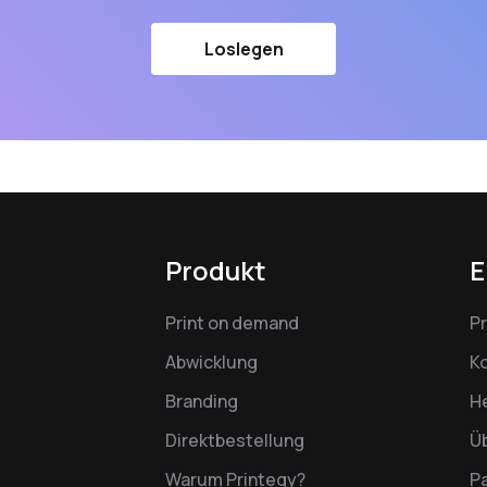
Loslegen
Produkt
E
Print on demand
P
Abwicklung
K
Branding
H
Direktbestellung
Ü
Warum Printegy?
P