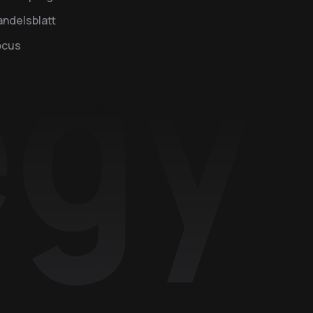
ndelsblatt
ocus