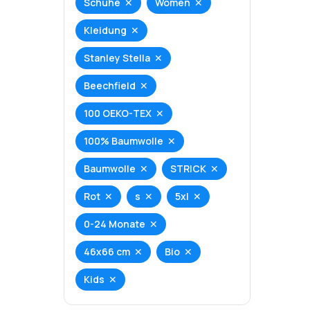
Schuhe
Women
Kleidung
Stanley Stella
Beechfield
100 OEKO-TEX
100% Baumwolle
Baumwolle
STRICK
Rot
s
5xl
0-24 Monate
46x66 cm
Bio
Kids