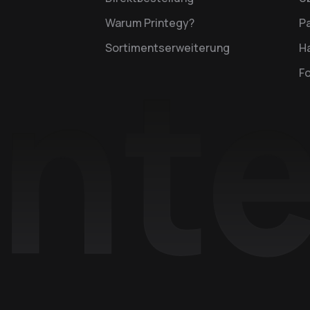
Warum Printegy?
P
Sortimentserweiterung
Ha
F