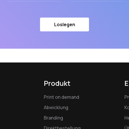
Loslegen
Produkt
E
Print on demand
P
Abwicklung
K
Branding
H
Direktbestellung
Ü