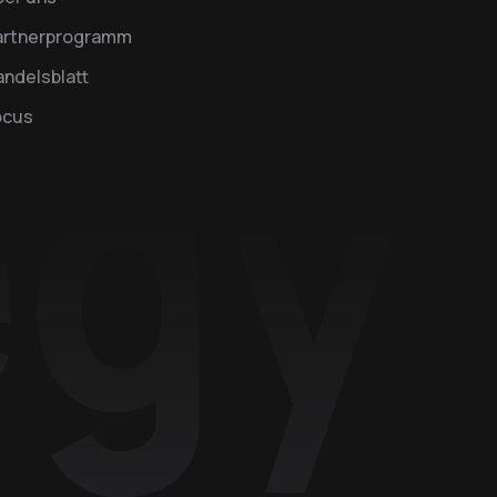
artnerprogramm
ndelsblatt
ocus