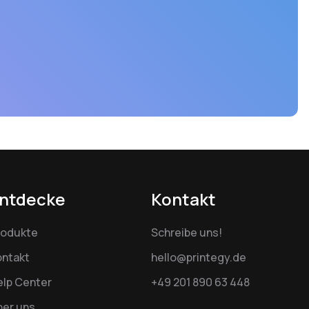
ntdecke
Kontakt
rodukte
Schreibe uns!
ontakt
hello@printegy.de
elp Center
+49 201 890 63 448
ber uns