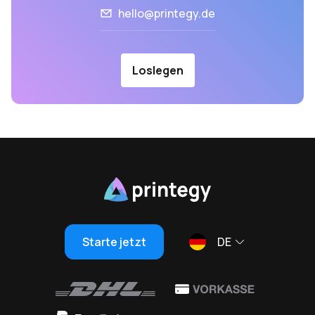
hello@printegy.de
Loslegen
Starte jetzt
DE