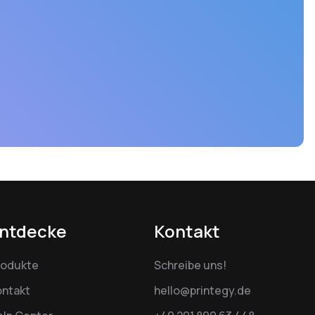
ntdecke
Kontakt
rodukte
Schreibe uns!
ontakt
hello@printegy.de