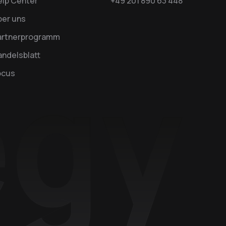
elp Center
+49 201 890 63 448
ber uns
artnerprogramm
ndelsblatt
ocus