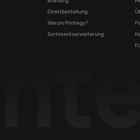
Branding
H
Direktbestellung
Ü
Warum Printegy?
P
Sortimentserweiterung
Ha
F