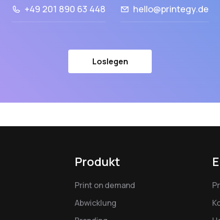
+49 201 890 63 448
hello@printegy.de
Loslegen
Produkt
E
Print on demand
P
Abwicklung
K