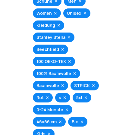
Schuhe
Men
Women
Unisex
Kleidung
Stanley Stella
Beechfield
100 OEKO-TEX
100% Baumwolle
Baumwolle
STRICK
Rot
s
5xl
0-24 Monate
46x66 cm
Bio
Kids