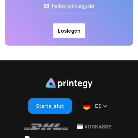
hello@printegy.de
Loslegen
Starte jetzt
DE