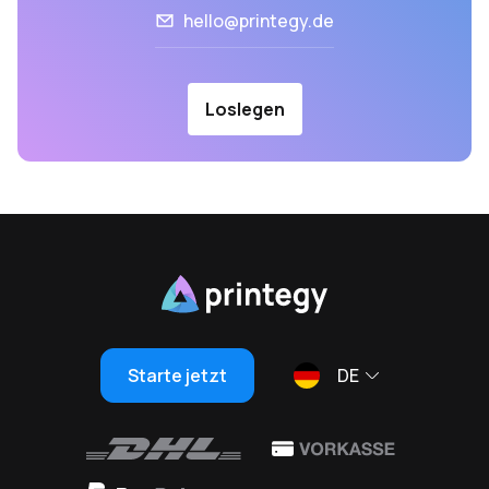
hello@printegy.de
Loslegen
Starte jetzt
DE